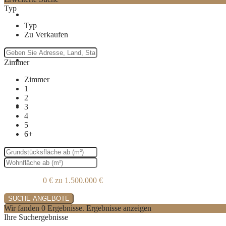
Typ
Gallerie
Typ
Zu Verkaufen
Immobilien Angebote
Zimmer
Zimmer
1
2
Immobilien verkaufen
3
4
5
6+
Kontakt
Preisklasse:
0 € zu 1.500.000 €
Wir fanden
0
Ergebnisse.
Ergebnisse anzeigen
Ihre Suchergebnisse