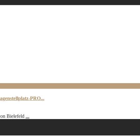
agenstellplatz-PRO...
von Bielefeld
...