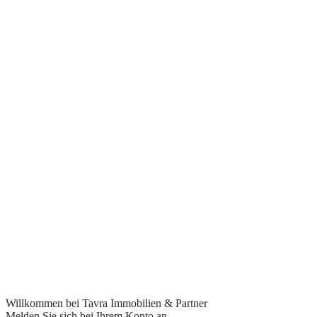
Alle Rechte vorbehalten © 2021 Tavra Immobilien - Designed by
Mediengestaltung Bielefeld.
AGB
Datenschutz
GWG
Impressum
Willkommen bei Tavra Immobilien & Partner
Melden Sie sich bei Ihrem Konto an