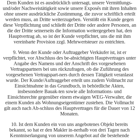
Dem Kunden ist es ausdrücklich untersagt, unsere Vermittlungs-
und/oder Nachweistätigkeit sowie unsere Exposés mit ihren Inhalten
ohne unsere ausdrückliche Zustimmung, die zuvor schriftlich erteilt
werden muss, an Dritte weiterzugeben. Verstößt ein Kunde gegen
diese Verpflichtung und schließt der Dritte oder andere Personen, an
die der Dritte seinerseits die Information weitergegeben hat, den
Hauptvertrag ab, so ist der Kunde verpflichtet, uns die mit ihm
vereinbarte Provision zzgl. Mehrwertsteuer zu entrichten.
9. Wenn der Kunde oder Auftraggeber Verkäufer ist, ist er
verpflichtet, vor Abschluss des be-absichtigten Hauptvertrages unter
Angabe des Namens und der Anschrift des vorgesehenen
Vertragspartners bei uns rückzufragen, ob die Zuführung des
vorgesehenen Vertragspart-ners durch dessen Tätigkeit veranlasst
wurde. Der Kunde/Auftraggeber erteilt uns zudem Vollmacht zur
Einsichtnahme in das Grundbuch, in behördliche Akten,
insbesondere Bauak-ten sowie alle Informations- und
Einsichtsrechte gegenüber einem etwaigen WEG-Verwalter, die
einem Kunden als Wohnungseigentümer zustehen. Die Vollmacht
gilt auch nach Ab-schluss des Hauptvertrages für die Dauer von 12
Monaten.
10. Ist dem Kunden ein von uns angebotenes Objekt bereits
bekannt, so hat er den Makler in-nerhalb von drei Tagen nach
Kenntniserlangung von unserem Angebot auf die bestehende