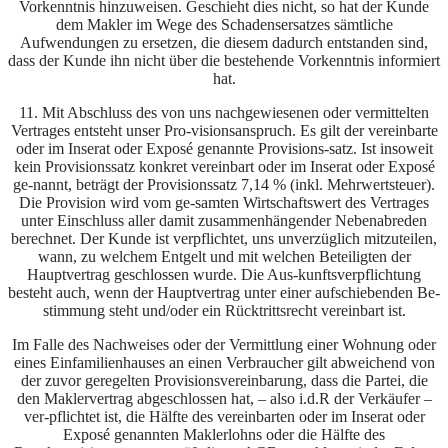
Vorkenntnis hinzuweisen. Geschieht dies nicht, so hat der Kunde
dem Makler im Wege des Schadensersatzes sämtliche
Aufwendungen zu ersetzen, die diesem dadurch entstanden sind,
dass der Kunde ihn nicht über die bestehende Vorkenntnis informiert
hat.
11. Mit Abschluss des von uns nachgewiesenen oder vermittelten
Vertrages entsteht unser Pro-visionsanspruch. Es gilt der vereinbarte
oder im Inserat oder Exposé genannte Provisions-satz. Ist insoweit
kein Provisionssatz konkret vereinbart oder im Inserat oder Exposé
ge-nannt, beträgt der Provisionssatz 7,14 % (inkl. Mehrwertsteuer).
Die Provision wird vom ge-samten Wirtschaftswert des Vertrages
unter Einschluss aller damit zusammenhängender Nebenabreden
berechnet. Der Kunde ist verpflichtet, uns unverzüglich mitzuteilen,
wann, zu welchem Entgelt und mit welchen Beteiligten der
Hauptvertrag geschlossen wurde. Die Aus-kunftsverpflichtung
besteht auch, wenn der Hauptvertrag unter einer aufschiebenden Be-
stimmung steht und/oder ein Rücktrittsrecht vereinbart ist.
Im Falle des Nachweises oder der Vermittlung einer Wohnung oder
eines Einfamilienhauses an einen Verbraucher gilt abweichend von
der zuvor geregelten Provisionsvereinbarung, dass die Partei, die
den Maklervertrag abgeschlossen hat, – also i.d.R der Verkäufer –
ver-pflichtet ist, die Hälfte des vereinbarten oder im Inserat oder
Exposé genannten Maklerlohns oder die Hälfte des