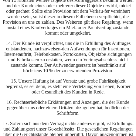
von 12 Monaten weitere Objekte des Auftraggebers bekannt werden
und der Kunde eines oder mehrerer dieser Objekte erwirbt, mietet
oder pachtet. Sollte eine Provision mit dem Verkäu-fer vereinbart
worden sein, so ist dieser in diesem Fall ebenso verpflichtet, die
Provision an uns zu zahlen. Des Weiteren gilt diese Regelung, wenn
anstatt eines Kaufvertrages ein Miet- oder Pachtvertrag zustande
kommt oder umgekehrt.
14. Der Kunde ist verpflichtet, uns die in Erfüllung des Auftrages
entstandenen, nachzuweisen-den Aufwendungen für Insertionen,
Internetauftritt, Telefonkosten, Portokosten, Objektbe-sichtigungen
und Fahrtkosten zu erstatten, wenn ein Vertragsabschluss nicht
zustande kommt. Der Aufwendungsersatz ist beschränkt auf
höchstens 10 % der zu erwartenden Pro-vision.
15. Unsere Haftung ist auf Vorsatz und grobe Fahrlässigkeit
begrenzt, es sei denn, es steht eine Verletzung von Leben, Körper
oder Gesundheit des Kunden in Rede.
16. Rechtserhebliche Erklärungen und Anzeigen, die der Kunde
gegenüber uns oder einem Drit-ten abzugeben hat, bedürfen der
Schriftform.
17. Sofern sich aus dem Vertrag nichts anderes ergibt, ist Erfüllungs-
und Zahlungsort unser Ge-schäftssitz. Die gesetzlichen Regelungen
über die Gerichtsstände bleiben unberührt. Davon ausgenommen ist