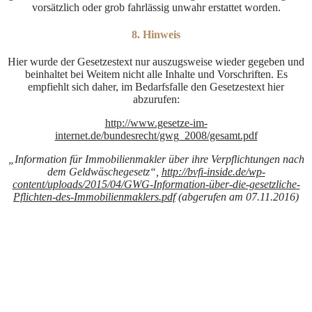
vorsätzlich oder grob fahrlässig unwahr erstattet worden.
8. Hinweis
Hier wurde der Gesetzestext nur auszugsweise wieder gegeben und
beinhaltet bei Weitem nicht alle Inhalte und Vorschriften. Es
empfiehlt sich daher, im Bedarfsfalle den Gesetzestext hier
abzurufen:
http://www.gesetze-im-
internet.de/bundesrecht/gwg_2008/gesamt.pdf
„Information für Immobilienmakler über ihre Verpflichtungen nach
dem Geldwäschegesetz“,
http://bvfi-inside.de/wp-
content/uploads/2015/04/GWG-Information-über-die-gesetzliche-
Pflichten-des-Immobilienmaklers.pdf
(abgerufen am 07.11.2016)
Alle Rechte vorbehalten © 2021 Tavra Immobilien - Designed by
Mediengestaltung Bielefeld.
AGB