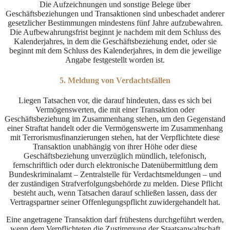
Die Aufzeichnungen und sonstige Belege über
Geschäftsbeziehungen und Transaktionen sind unbeschadet anderer
gesetzlicher Bestimmungen mindestens fünf Jahre aufzubewahren.
Die Aufbewahrungsfrist beginnt je nachdem mit dem Schluss des
Kalenderjahres, in dem die Geschäftsbeziehung endet, oder sie
beginnt mit dem Schluss des Kalenderjahres, in dem die jeweilige
Angabe festgestellt worden ist.
5. Meldung von Verdachtsfällen
Liegen Tatsachen vor, die darauf hindeuten, dass es sich bei
Vermögenswerten, die mit einer Transaktion oder
Geschäftsbeziehung im Zusammenhang stehen, um den Gegenstand
einer Straftat handelt oder die Vermögenswerte im Zusammenhang
mit Terrorismusfinanzierungen stehen, hat der Verpflichtete diese
Transaktion unabhängig von ihrer Höhe oder diese
Geschäftsbeziehung unverzüglich mündlich, telefonisch,
fernschriftlich oder durch elektronische Datenübermittlung dem
Bundeskriminalamt – Zentralstelle für Verdachtsmeldungen – und
der zuständigen Strafverfolgungsbehörde zu melden. Diese Pflicht
besteht auch, wenn Tatsachen darauf schließen lassen, dass der
Vertragspartner seiner Offenlegungspflicht zuwidergehandelt hat.
Eine angetragene Transaktion darf frühestens durchgeführt werden,
wenn dem Verpflichteten die Zustimmung der Staatsanwaltschaft