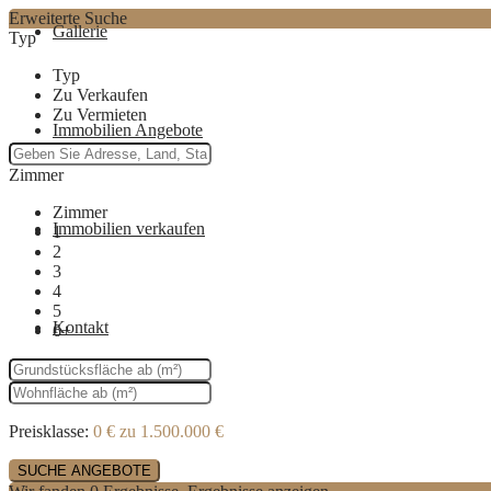
Erweiterte Suche
Gallerie
Typ
Typ
Zu Verkaufen
Zu Vermieten
Immobilien Angebote
Zimmer
Zimmer
Immobilien verkaufen
1
2
3
4
5
Kontakt
6+
Preisklasse:
0 € zu 1.500.000 €