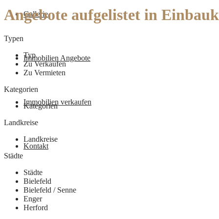
Angebote aufgelistet in Einbau
Gallerie
Typen
Typ
Immobilien Angebote
Zu Verkaufen
Zu Vermieten
Kategorien
Immobilien verkaufen
Kategorien
Landkreise
Landkreise
Kontakt
Städte
Städte
Bielefeld
Bielefeld / Senne
Enger
Herford