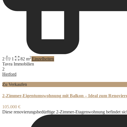
2
2
1
82 m
Einzelheiten
Tavra Immobilien
2
Herford
Zu Verkaufen
2-Zimmer-Eigentumswohnung mit Balkon – Ideal zum Renoviere
105.000 €
Diese renovierungsbedürftige 2-Zimmer-Etagenwohnung befindet sich